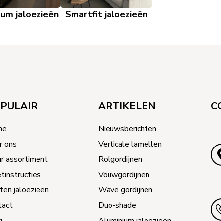
ium jaloezieën
Smartfit jaloezieën
PULAIR
ARTIKELEN
C
me
Nieuwsberichten
r ons
Verticale lamellen
ur assortiment
Rolgordijnen
tinstructies
Vouwgordijnen
ten jaloezieën
Wave gordijnen
tact
Duo-shade
g
Aluminium jaloezieën