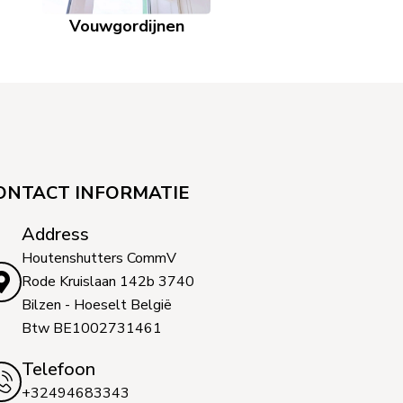
Vouwgordijnen
Wave-gordijnen
Du
ONTACT INFORMATIE
Address
Houtenshutters CommV
Rode Kruislaan 142b 3740
Bilzen - Hoeselt België
Btw BE1002731461
Telefoon
+32494683343