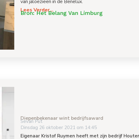
van jaloezieën in de Benelux.
Lees Verder...
Bron: Het Belang Van Limburg
Diepenbekenaar wint bedrijfsaward
Sevan Put
Dinsdag 26 oktober 2021 om 14:45
Eigenaar Kristof Ruymen heeft met zijn bedrijf Hou