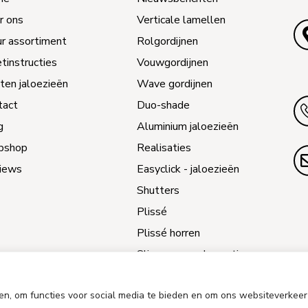
r ons
Verticale lamellen
ur assortiment
Rolgordijnen
tinstructies
Vouwgordijnen
ten jaloezieën
Wave gordijnen
tact
Duo-shade
g
Aluminium jaloezieën
bshop
Realisaties
iews
Easyclick - jaloezieën
Shutters
Plissé
Plissé horren
Slimme raamdecoratie
Jaloezieën reparatie
en, om functies voor social media te bieden en om ons websiteverkeer