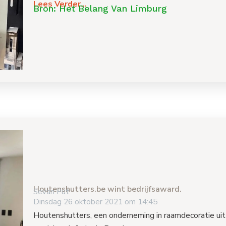
Lees Verder...
Bron: Het Belang Van Limburg
Houtenshutters.be wint bedrijfsaward.
Sevan Put
Dinsdag 26 oktober 2021 om 14:45
Houtenshutters, een onderneming in raamdecoratie uit