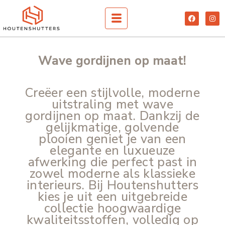
Spring
F
I
naar
a
n
c
s
de
e
t
inhoud
b
a
o
g
o
r
Wave gordijnen op maat!
k
a
m
Creëer een stijlvolle, moderne
uitstraling met wave
gordijnen op maat. Dankzij de
gelijkmatige, golvende
plooien geniet je van een
elegante en luxueuze
afwerking die perfect past in
zowel moderne als klassieke
interieurs. Bij Houtenshutters
kies je uit een uitgebreide
collectie hoogwaardige
kwaliteitsstoffen, volledig op