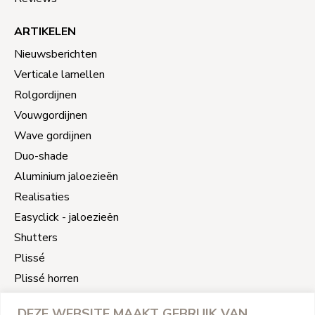
ARTIKELEN
Nieuwsberichten
Verticale lamellen
Rolgordijnen
Vouwgordijnen
Wave gordijnen
Duo-shade
Aluminium jaloezieën
Realisaties
Easyclick - jaloezieën
Shutters
Plissé
Plissé horren
Slimme raamdecoratie
DEZE WEBSITE MAAKT GEBRUIK VAN