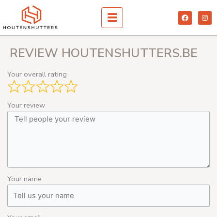
Spring
F
I
naar
a
n
c
s
de
e
t
inhoud
b
a
o
g
REVIEW HOUTENSHUTTERS.BE
o
r
k
a
m
Your overall rating
Your review
Your name