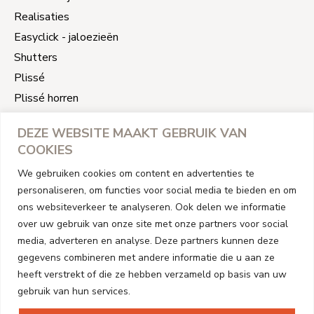
Realisaties
Easyclick - jaloezieën
Shutters
Plissé
Plissé horren
Slimme raamdecoratie
DEZE WEBSITE MAAKT GEBRUIK VAN
Jaloezieën reparatie
COOKIES
We gebruiken cookies om content en advertenties te
CONTACT INFORMATIE
personaliseren, om functies voor social media te bieden en om
Address
ons websiteverkeer te analyseren. Ook delen we informatie
Houtenshutters CommV
over uw gebruik van onze site met onze partners voor social
Rode Kruislaan 142b 3740 Bilzen - Hoeselt België
media, adverteren en analyse. Deze partners kunnen deze
Btw BE1002731461
gegevens combineren met andere informatie die u aan ze
Telefoon
heeft verstrekt of die ze hebben verzameld op basis van uw
gebruik van hun services.
+32494683343