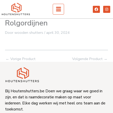
Spring
F
I
naar
a
n
c
s
de
e
t
Rolgordijnen
inhoud
b
a
o
g
o
r
k
a
Door
wooden shutters
/
april 30, 2024
m
←
Vorige Product
Volgende Product
→
Bij Houtenshutters.be Doen we graag waar we goed in
zijn, en dat is raamdecoratie maken op maat voor
iedereen. Elke dag werken wij met heel ons team aan de
toekomst.