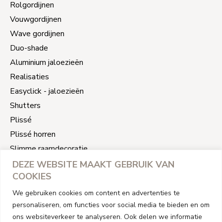
Rolgordijnen
Vouwgordijnen
Wave gordijnen
Duo-shade
Aluminium jaloezieën
Realisaties
Easyclick - jaloezieën
Shutters
Plissé
Plissé horren
Slimme raamdecoratie
Jaloezieën reparatie
DEZE WEBSITE MAAKT GEBRUIK VAN
COOKIES
CONTACT INFORMATIE
We gebruiken cookies om content en advertenties te
personaliseren, om functies voor social media te bieden en om
Address
ons websiteverkeer te analyseren. Ook delen we informatie