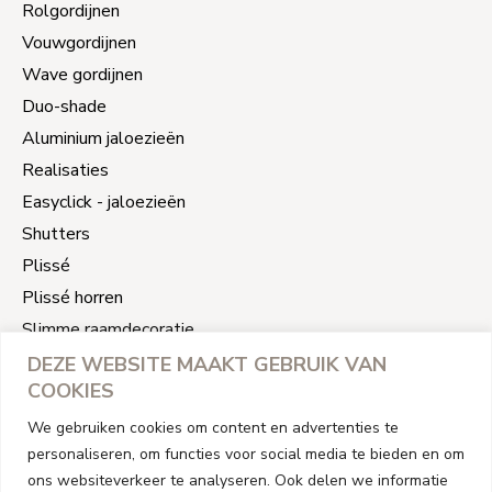
Rolgordijnen
Vouwgordijnen
Wave gordijnen
Duo-shade
Aluminium jaloezieën
Realisaties
Easyclick - jaloezieën
Shutters
Plissé
Plissé horren
Slimme raamdecoratie
Jaloezieën reparatie
DEZE WEBSITE MAAKT GEBRUIK VAN
COOKIES
CONTACT INFORMATIE
We gebruiken cookies om content en advertenties te
personaliseren, om functies voor social media te bieden en om
Address
ons websiteverkeer te analyseren. Ook delen we informatie