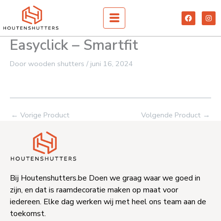
Spring
F
I
naar
a
n
c
s
de
e
t
Easyclick – Smartfit
inhoud
b
a
o
g
o
r
k
a
Door
wooden shutters
/
juni 16, 2024
m
←
Vorige Product
Volgende Product
→
Bij Houtenshutters.be Doen we graag waar we goed in
zijn, en dat is raamdecoratie maken op maat voor
iedereen. Elke dag werken wij met heel ons team aan de
toekomst.