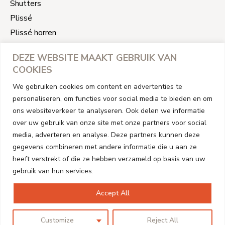
Shutters
Plissé
Plissé horren
Slimme raamdecoratie
DEZE WEBSITE MAAKT GEBRUIK VAN
Jaloezieën reparatie
COOKIES
We gebruiken cookies om content en advertenties te
CONTACT INFORMATIE
personaliseren, om functies voor social media te bieden en om
Address
ons websiteverkeer te analyseren. Ook delen we informatie
Houtenshutters CommV
over uw gebruik van onze site met onze partners voor social
Rode Kruislaan 142b 3740 Bilzen - Hoeselt België
media, adverteren en analyse. Deze partners kunnen deze
Btw BE1002731461
gegevens combineren met andere informatie die u aan ze
Telefoon
heeft verstrekt of die ze hebben verzameld op basis van uw
gebruik van hun services.
+32494683343
E-mail
Accept All
info@houtenshutters.be
Customize
Reject All