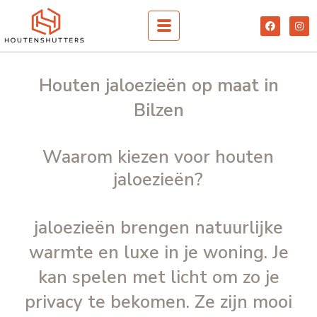
Spring
F
I
naar
a
n
c
s
de
e
t
inhoud
b
a
o
g
o
r
Houten jaloezieën op maat in
k
a
m
Bilzen
Waarom kiezen voor houten
jaloezieën?
jaloezieën brengen natuurlijke
warmte en luxe in je woning. Je
kan spelen met licht om zo je
privacy te bekomen. Ze zijn mooi