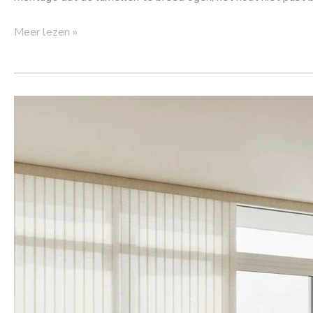
Meer lezen »
Verticale
lamellen
voor
grote
ramen
en
schuifdeuren