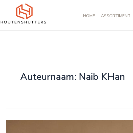
Spring
naar
HOME
ASSORTIMENT
de
inhoud
Auteurnaam: Naib KHan
Bamboe
of