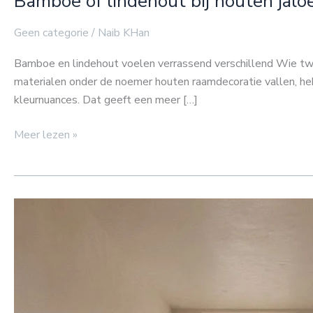
Bamboe of lindehout bij houten jalo
Geen categorie
/
Naib KHan
Bamboe en lindehout voelen verrassend verschillend Wie twij
materialen onder de noemer houten raamdecoratie vallen, heb
kleurnuances. Dat geeft een meer […]
Meer lezen »
Houten
jaloezieën
kiezen:
7
fouten
vermijden