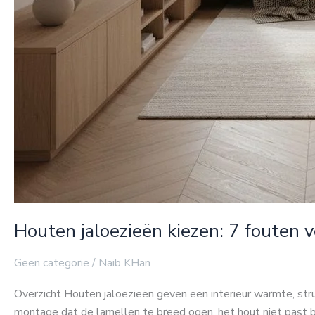
Houten jaloezieën kiezen: 7 fouten 
Geen categorie
/
Naib KHan
Overzicht Houten jaloezieën geven een interieur warmte, struc
montage dat de lamellen te breed ogen, het hout niet past bij 