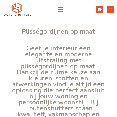
Spring
F
I
naar
a
n
c
s
de
e
t
inhoud
b
a
o
g
o
r
Plisségordijnen op maat
k
a
m
Geef je interieur een
elegante en moderne
uitstraling met
plisségordijnen op maat.
Dankzij de ruime keuze aan
kleuren, stoffen en
afwerkingen vind je altijd een
oplossing die perfect aansluit
bij jouw woning en
persoonlijke woonstijl. Bij
Houtenshutters staan
kwaliteit, vakmanschap en