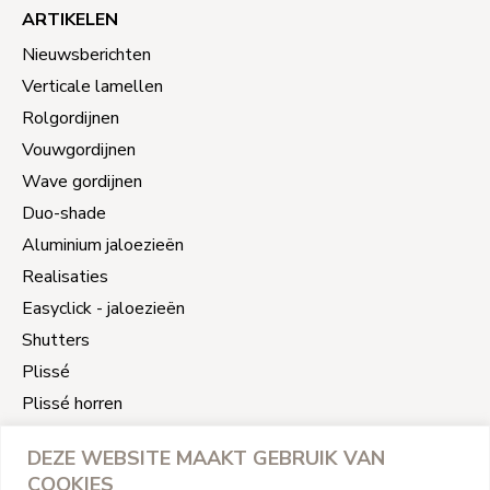
ARTIKELEN
Nieuwsberichten
Verticale lamellen
Rolgordijnen
Vouwgordijnen
Wave gordijnen
Duo-shade
Aluminium jaloezieën
Realisaties
Easyclick - jaloezieën
Shutters
Plissé
Plissé horren
Slimme raamdecoratie
DEZE WEBSITE MAAKT GEBRUIK VAN
Jaloezieën reparatie
COOKIES