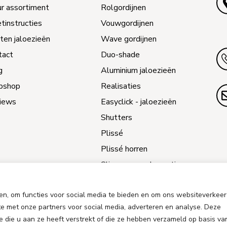
ur assortiment
Rolgordijnen
tinstructies
Vouwgordijnen
ten jaloezieën
Wave gordijnen
tact
Duo-shade
g
Aluminium jaloezieën
bshop
Realisaties
iews
Easyclick - jaloezieën
Shutters
Plissé
Plissé horren
Slimme raamdecoratie
Jaloezieën reparatie
en, om functies voor social media te bieden en om ons websiteverkeer
e met onze partners voor social media, adverteren en analyse. Deze
die u aan ze heeft verstrekt of die ze hebben verzameld op basis v