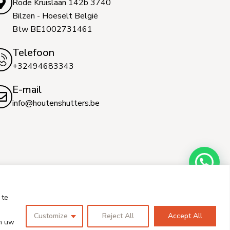
Rode Kruislaan 142b 3740
Bilzen - Hoeselt België
Btw BE1002731461
Telefoon
+32494683343
E-mail
info@houtenshutters.be
 te
Customize
Reject All
Accept All
an uw