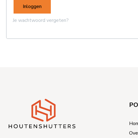
Inloggen
Je wachtwoord vergeten?
PO
Ho
Ove