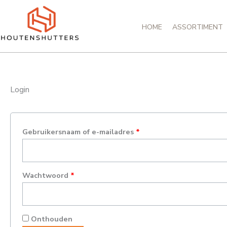
Spring
Vereist
Vereist
naar
HOME
ASSORTIMENT
de
inhoud
Login
Gebruikersnaam of e-mailadres
*
Wachtwoord
*
Onthouden